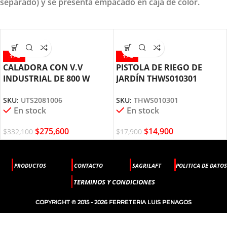
separado) y se presenta empacado en caja de color.
-17%
-17%
CALADORA CON V.V
PISTOLA DE RIEGO DE
INDUSTRIAL DE 800 W
JARDÍN THWS010301
UTS2081006 TOTAL TOOLS
TOTAL TOOLS
SKU:
UTS2081006
SKU:
THWS010301
En stock
En stock
$
275,600
$
14,900
$
332,100
$
17,900
PRODUCTOS
CONTACTO
SAGRILAFT
POLITICA DE DATOS
TERMINOS Y CONDICIONES
COPYRIGHT © 2015 - 2026 FERRETERIA LUIS PENAGOS