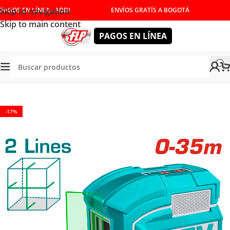
Skip to navigation
PAGOS EN LÍNEA - ADDI
ENVÍOS GRATÍS A BOGOTÁ
Skip to main content
PAGOS EN LÍNEA
Tienda
/
HERRAMIENTAS DE MEDICIÓN
/
NIVELES
-17%