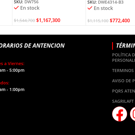
SKU:
DW756
SKU:
DWE4314-B3
En stock
En stock
$
1,167,300
$
772,400
$
1,544,700
$
1,115,100
ORARIOS DE ANTENCION
TÉRMI
POLÍTICA 
PERSONAL
s a Viernes:
am - 5:00pm
TERMINOS 
AVISO DE 
ados:
am - 1:00pm
PQRS ATEN
SAGRILAFT