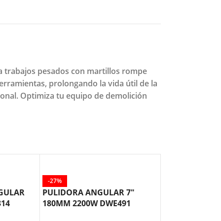
 trabajos pesados con martillos rompe
rramientas, prolongando la vida útil de la
onal. Optimiza tu equipo de demolición
-27%
-28%
NGULAR
PULIDORA ANGULAR 7″
PULIDORA AN
314
180MM 2200W DWE491
230MM 2700W
DEWALT
DEWALT