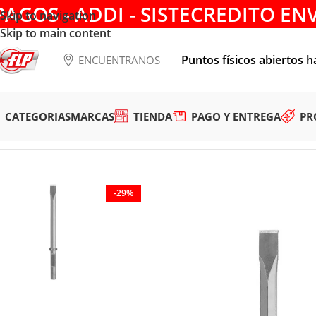
PAGOS - ADDI - SISTECREDITO EN
Skip to navigation
Skip to main content
Puntos físicos abiertos h
ENCUENTRANOS
CATEGORIAS
MARCAS
TIENDA
PAGO Y ENTREGA
PR
Tienda
/
HERRAMIENTAS MANUALES
/
CINCELES Y PUNZON
-29%