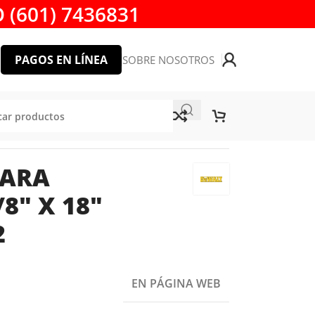
 (601) 7436831
PAGOS EN LÍNEA
SOBRE NOSOTROS
8″ DEWALT DW5962
PARA
8″ X 18″
2
EN PÁGINA WEB