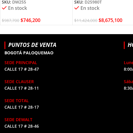
SKU:
DW255
SKU:
D25980T
DEWALT
En stock
En stock
$
746,200
$
8,675,100
$
987,700
$
11,424,000
PUNTOS DE VENTA
H
BOGOTÁ PALOQUEMAO
SEDE PRINCIPAL
Lune
CALLE 17 # 28-47
8:00
SEDE CLAUSER
Sáb
CALLE 17 # 28-11
8:30
SEDE TOTAL
CALLE 17 # 28-17
SEDE DEWALT
CALLE 17 # 28-46