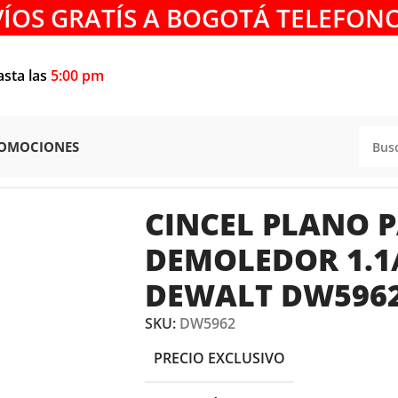
VÍOS GRATÍS A BOGOTÁ TELEFONO
asta las
5:00 pm
OMOCIONES
ES
/
CINCELES
/
CINCEL PLANO PARA DEMOLEDOR 1.1/8″ X 1
CINCEL PLANO 
DEMOLEDOR 1.1/
DEWALT DW596
SKU:
DW5962
PRECIO EXCLUSIVO