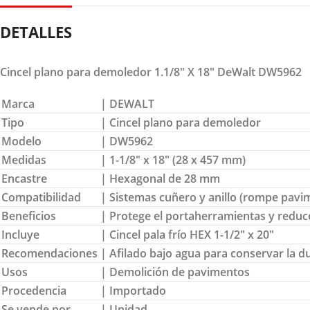
DETALLES
Cincel plano para demoledor 1.1/8″ X 18″ DeWalt DW5962
Marca
| DEWALT
Tipo
| Cincel plano para demoledor
Modelo
| DW5962
Medidas
| 1-1/8″ x 18″ (28 x 457 mm)
Encastre
| Hexagonal de 28 mm
Compatibilidad
| Sistemas cuñero y anillo (rompe pavi
Beneficios
| Protege el portaherramientas y redu
Incluye
| Cincel pala frío HEX 1-1/2″ x 20″
Recomendaciones
| Afilado bajo agua para conservar la du
Usos
| Demolición de pavimentos
Procedencia
| Importado
Se vende por
| Unidad