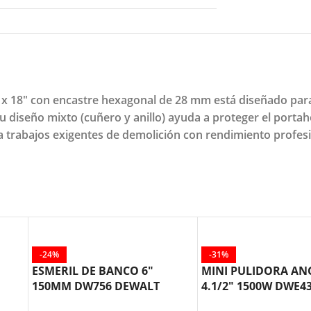
x 18" con encastre hexagonal de 28 mm está diseñado para
diseño mixto (cuñero y anillo) ayuda a proteger el portahe
 trabajos exigentes de demolición con rendimiento profesi
-24%
-31%
ESMERIL DE BANCO 6″
MINI PULIDORA A
1
150MM DW756 DEWALT
4.1/2″ 1500W DWE4
T
DEWALT