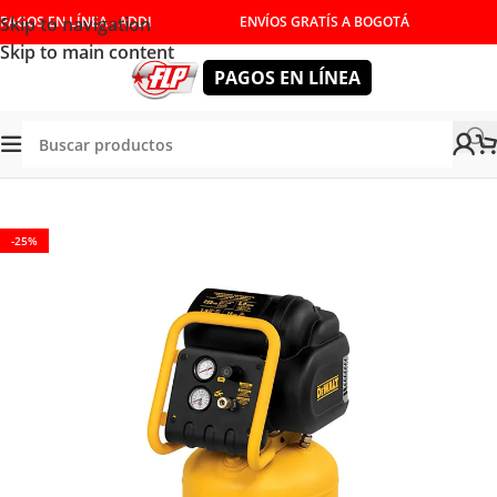
Skip to navigation
PAGOS EN LÍNEA - ADDI
ENVÍOS GRATÍS A BOGOTÁ
Skip to main content
PAGOS EN LÍNEA
Tienda
/
HERRAMIENTAS ELÉCTRICAS
/
COMPRESORES
-25%