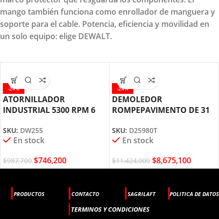
mango también funciona como enrollador de manguera y
soporte para el cable. Potencia, eficiencia y movilidad en
un solo equipo: elige DEWALT.
-24%
-24%
ATORNILLADOR
DEMOLEDOR
INDUSTRIAL 5300 RPM 6
ROMPEPAVIMENTO DE 31
AMPERIOS DW255 DEWALT
KILOS HEX 28MM D25980T
SKU:
DW255
SKU:
D25980T
DEWALT
En stock
En stock
$
746,200
$
8,675,100
$
987,700
$
11,424,000
PRODUCTOS
CONTACTO
SAGRILAFT
POLITICA DE DATOS
TERMINOS Y CONDICIONES