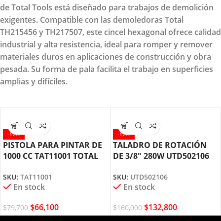
de Total Tools está diseñado para trabajos de demolición
exigentes. Compatible con las demoledoras Total
TH215456 y TH217507, este cincel hexagonal ofrece calidad
industrial y alta resistencia, ideal para romper y remover
materiales duros en aplicaciones de construcción y obra
pesada. Su forma de pala facilita el trabajo en superficies
amplias y difíciles.
-17%
-17%
PISTOLA PARA PINTAR DE
TALADRO DE ROTACIÓN
1000 CC TAT11001 TOTAL
DE 3/8″ 280W UTD502106
TOOLS
TOTAL TOOLS
SKU:
TAT11001
SKU:
UTD502106
En stock
En stock
$
66,100
$
132,800
$
79,700
$
160,000