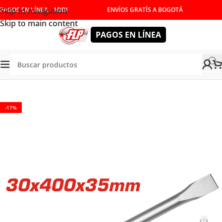
Skip to navigation
PAGOS EN LÍNEA - ADDI
ENVÍOS GRATÍS A BOGOTÁ
Skip to main content
PAGOS EN LÍNEA
/
HERRAMIENTAS INALÁMBRICAS
/
TALADROS
/
PERCUTORES
-17%