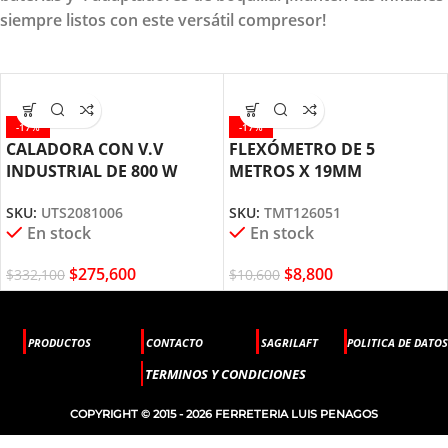
siempre listos con este versátil compresor!
-17%
-17%
CALADORA CON V.V
FLEXÓMETRO DE 5
INDUSTRIAL DE 800 W
METROS X 19MM
UTS2081006 TOTAL TOOLS
TMT126051 TOTAL TOOLS
SKU:
UTS2081006
SKU:
TMT126051
En stock
En stock
$
275,600
$
8,800
$
332,100
$
10,600
PRODUCTOS
CONTACTO
SAGRILAFT
POLITICA DE DATOS
TERMINOS Y CONDICIONES
COPYRIGHT © 2015 - 2026 FERRETERIA LUIS PENAGOS