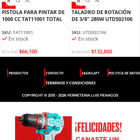
-17%
-17%
PISTOLA PARA PINTAR DE
TALADRO DE ROTACIÓN
1000 CC TAT11001 TOTAL
DE 3/8″ 280W UTD502106
TOOLS
TOTAL TOOLS
SKU:
TAT11001
SKU:
UTD502106
En stock
En stock
$
66,100
$
132,800
$
79,700
$
160,000
PRODUCTOS
CONTACTO
SAGRILAFT
POLITICA DE DATOS
TERMINOS Y CONDICIONES
COPYRIGHT © 2015 - 2026 FERRETERIA LUIS PENAGOS