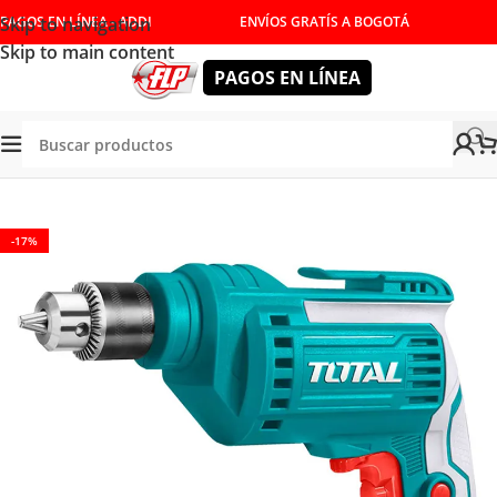
Skip to navigation
PAGOS EN LÍNEA - ADDI
ENVÍOS GRATÍS A BOGOTÁ
Skip to main content
PAGOS EN LÍNEA
Tienda
/
HERRAMIENTAS ELÉCTRICAS
/
TALADROS
-17%