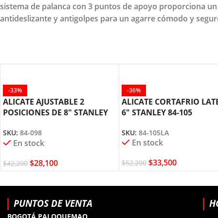
sistema de palanca con 3 puntos de apoyo proporciona un
antideslizante y antigolpes para un agarre cómodo y segur
-33%
-36%
ALICATE AJUSTABLE 2
ALICATE CORTAFRIO LAT
POSICIONES DE 8″ STANLEY
6″ STANLEY 84-105
84-098
SKU:
84-105LA
SKU:
84-098
En stock
En stock
$
33,500
$
28,100
$
52,200
$
42,200
PUNTOS DE VENTA
H
BOGOTÁ PALOQUEMAO