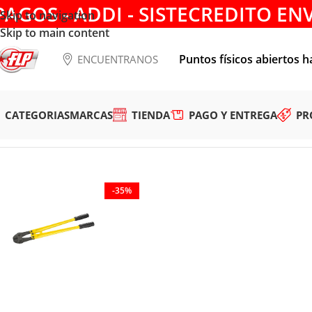
PAGOS - ADDI - SISTECREDITO EN
Skip to navigation
Skip to main content
Puntos físicos abiertos h
ENCUENTRANOS
CATEGORIAS
MARCAS
TIENDA
PAGO Y ENTREGA
PR
Tienda
/
HERRAMIENTAS MANUALES
/
ALICATES Y TIJERAS
/
C
-35%