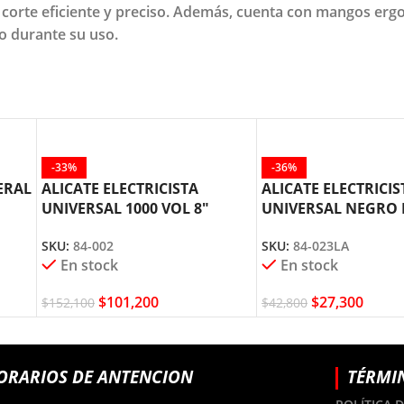
 corte eficiente y preciso. Además, cuenta con mangos er
o durante su uso.
-33%
-36%
ERAL
ALICATE ELECTRICISTA
ALICATE ELECTRICIS
UNIVERSAL 1000 VOL 8″
UNIVERSAL NEGRO 
STANLEY 84-002
STANLEY 84-023
SKU:
84-002
SKU:
84-023LA
En stock
En stock
$
101,200
$
27,300
$
152,100
$
42,800
ORARIOS DE ANTENCION
TÉRMI