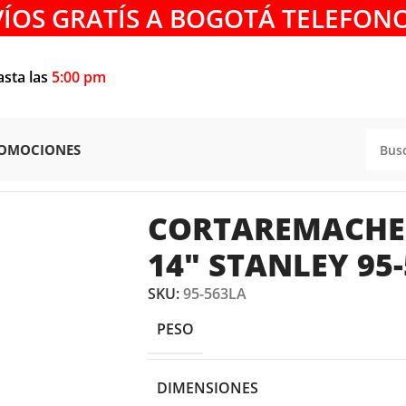
VÍOS GRATÍS A BOGOTÁ TELEFONO
asta las
5:00 pm
OMOCIONES
ORTA PERNOS
/
CORTAREMACHE TIPO PESADO 14″ STANLEY
CORTAREMACHE 
14″ STANLEY 95-
SKU:
95-563LA
PESO
DIMENSIONES