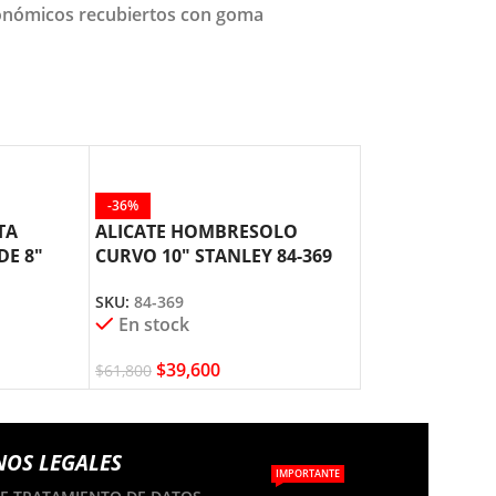
gonómicos recubiertos con goma
-36%
-33%
TA
ALICATE HOMBRESOLO
ALICATE HOM
DE 8″
CURVO 10″ STANLEY 84-369
UÑA 9″ STANLE
SKU:
84-369
SKU:
84-397
En stock
En stock
$
39,600
$
57,300
$
61,800
$
86,000
NOS LEGALES
IMPORTANTE