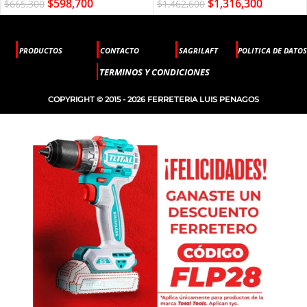
$
598,700
$
1,316,300
$
665,300
$
1,462,600
PRODUCTOS
CONTACTO
SAGRILAFT
POLITICA DE DATOS
TERMINOS Y CONDICIONES
COPYRIGHT © 2015 - 2026 FERRETERIA LUIS PENAGOS