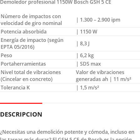
Demoledor profesional 1150W Bosch GSH 5 CE
Número de impactos con
| 1.300 – 2.900 ipm
velocidad de giro nominal
Potencia absorbida
| 1150 W
Energía de impacto (según
| 8,3 J
EPTA 05/2016)
Peso
| 6,2 kg
Portaherramientas
| SDS max
Nivel total de vibraciones
Valor de vibraciones
(Cincelar en concreto)
generadas ah | 11 m/s²
Tolerancia K
| 1,5 m/s²
DESCRIPCION
¿Necesitas una demolición potente y cómoda, incluso en
las tareas más duras? El GSH 5 CE de Bosch es la opción