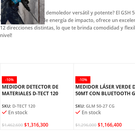
¿Buscas un martillo demoledor versátil y potente? El GSH 5
de potencia y 7,5 J de energía de impacto, ofrece un excele
12 direcciones distintas, lo que te brinda comodidad y flexi
nivel!
-10%
-10%
MEDIDOR DETECTOR DE
MEDIDOR LÁSER VERDE 
MATERIALES D-TECT 120
50MT CON BLUETOOTH 
BOSCH
50-27 CG BOSCH
SKU:
D-TECT 120
SKU:
GLM 50-27 CG
En stock
En stock
$
1,316,300
$
1,166,400
$
1,462,600
$
1,296,000