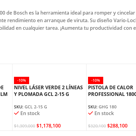
00 de Bosch es la herramienta ideal para romper y cincelar
nte rendimiento en arranque de viruta. Su diseño Vario-Lock
bilidad en cualquier tarea. ¡Aumenta tu productividad con el
-10%
-10%
DE
NIVEL LÁSER VERDE 2 LÍNEAS
PISTOLA DE CALOR
GLM
Y PLOMADA GCL 2-15 G
PROFESSIONAL 180
BOSCH
GHG 180 BOSCH
SKU:
GCL 2-15 G
SKU:
GHG 180
En stock
En stock
$
1,178,100
$
288,100
$
1,309,000
$
320,100