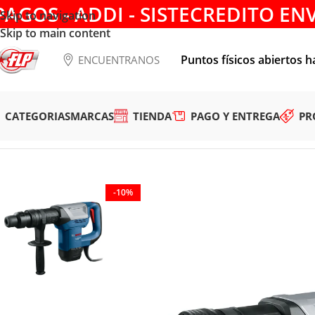
PAGOS - ADDI - SISTECREDITO EN
Skip to navigation
Skip to main content
Puntos físicos abiertos h
ENCUENTRANOS
CATEGORIAS
MARCAS
TIENDA
PAGO Y ENTREGA
PR
Tienda
/
HERRAMIENTAS ELÉCTRICAS
/
ROTOMARTILLOS Y 
-10%