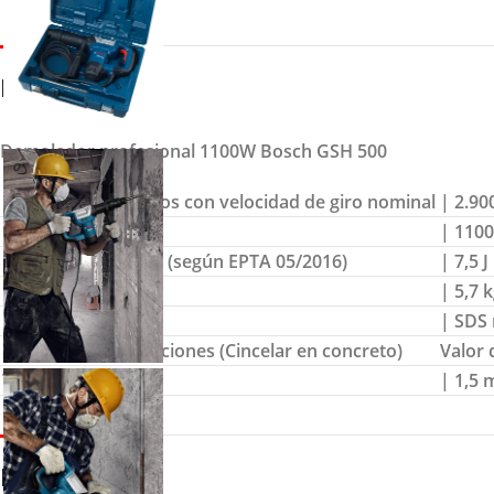
DETALLES
Demoledor profesional 1100W Bosch GSH 500
Número de impactos con velocidad de giro nominal
| 2.90
Potencia absorbida
| 110
Energía de impacto (según EPTA 05/2016)
| 7,5 J
Peso
| 5,7 
Portaherramientas
| SDS
Nivel total de vibraciones (Cincelar en concreto)
Valor 
Tolerancia K
| 1,5 
DESCRIPCION