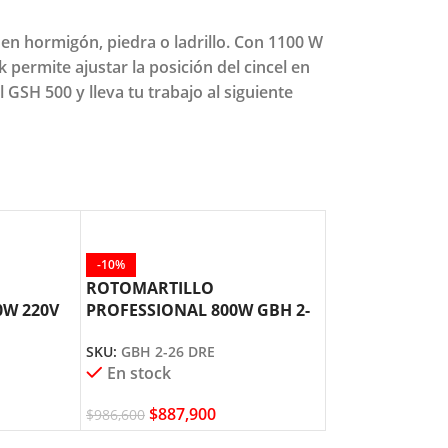
 en hormigón, piedra o ladrillo. Con 1100 W
 permite ajustar la posición del cincel en
 GSH 500 y lleva tu trabajo al siguiente
-10%
-10%
ROTOMARTILLO
ROTOMARTILL
0W 220V
PROFESSIONAL 800W GBH 2-
PROFESSIONAL
26 DRE BOSCH
28 DRE BOSCH
SKU:
GBH 2-26 DRE
SKU:
GBH 3-28 D
En stock
En stock
$
887,900
$
2,20
$
986,600
$
2,451,400