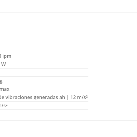
0 ipm
0 W
kg
 max
de vibraciones generadas ah | 12 m/s²
m/s²