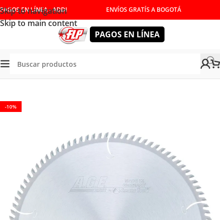
Skip to navigation
PAGOS EN LÍNEA - ADDI
ENVÍOS GRATÍS A BOGOTÁ
Skip to main content
PAGOS EN LÍNEA
HERRAMIENTAS DE CORTE
/
DISCOS PARA SIERRA
/
MADECOR
-10%