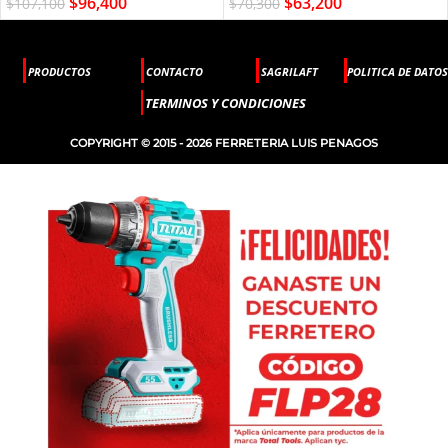
$
96,400
$
63,200
$
107,100
$
70,300
PRODUCTOS
CONTACTO
SAGRILAFT
POLITICA DE DATOS
TERMINOS Y CONDICIONES
COPYRIGHT © 2015 - 2026 FERRETERIA LUIS PENAGOS