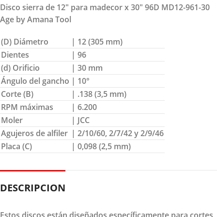
Disco sierra de 12″ para madecor x 30″ 96D MD12-961-30
Age by Amana Tool
(D) Diámetro
| 12 (305 mm)
Dientes
| 96
(d) Orificio
| 30 mm
Ángulo del gancho
| 10°
Corte (B)
| .138 (3,5 mm)
RPM máximas
| 6.200
Moler
| JCC
Agujeros de alfiler
| 2/10/60, 2/7/42 y 2/9/46
Placa (C)
| 0,098 (2,5 mm)
DESCRIPCION
Estos discos están diseñados específicamente para cortes