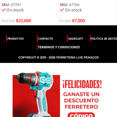
SKU:
47701
SKU:
47704
En stock
En stock
$
23,600
$
7,000
$
26,200
$
7,800
PRODUCTOS
CONTACTO
SAGRILAFT
POLITICA DE DATOS
TERMINOS Y CONDICIONES
COPYRIGHT © 2015 - 2026 FERRETERIA LUIS PENAGOS