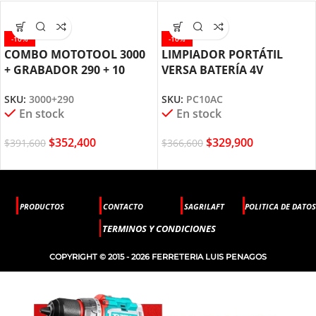
-10%
-10%
COMBO MOTOTOOL 3000
LIMPIADOR PORTÁTIL
+ GRABADOR 290 + 10
VERSA BATERÍA 4V
ACCESORIOS DREMEL
DREMEL PC10AC
SKU:
3000+290
SKU:
PC10AC
En stock
En stock
$
352,400
$
329,900
$
391,600
$
366,600
PRODUCTOS
CONTACTO
SAGRILAFT
POLITICA DE DATOS
TERMINOS Y CONDICIONES
COPYRIGHT © 2015 - 2026 FERRETERIA LUIS PENAGOS