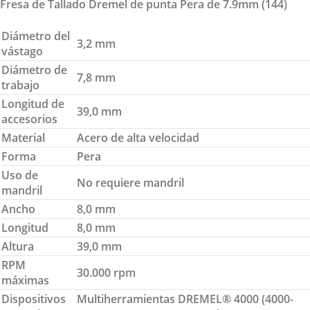
Fresa de Tallado Dremel de punta Pera de 7.9mm (144)
Diámetro del
3,2 mm
vástago
Diámetro de
7,8 mm
trabajo
Longitud de
39,0 mm
accesorios
Material
Acero de alta velocidad
Forma
Pera
Uso de
No requiere mandril
mandril
Ancho
8,0 mm
Longitud
8,0 mm
Altura
39,0 mm
RPM
30.000 rpm
máximas
Dispositivos
Multiherramientas DREMEL® 4000 (4000-