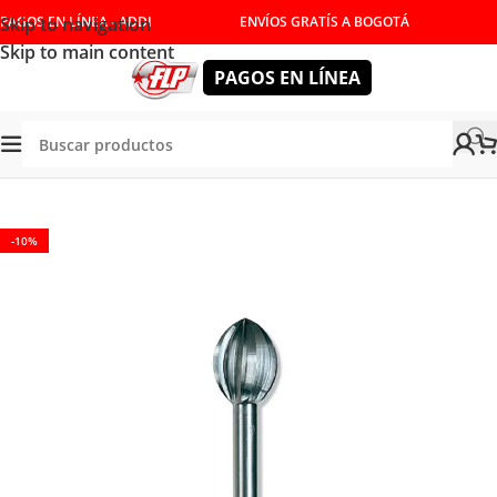
Skip to navigation
PAGOS EN LÍNEA - ADDI
ENVÍOS GRATÍS A BOGOTÁ
Skip to main content
PAGOS EN LÍNEA
Tienda
/
ACCESORIOS
/
CONSUMIBLES
/
MOTOTOOL
-10%