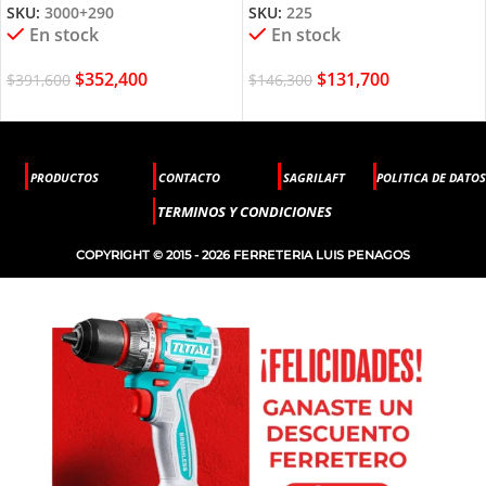
SKU:
3000+290
SKU:
225
En stock
En stock
$
352,400
$
131,700
$
391,600
$
146,300
PRODUCTOS
CONTACTO
SAGRILAFT
POLITICA DE DATOS
TERMINOS Y CONDICIONES
COPYRIGHT © 2015 - 2026 FERRETERIA LUIS PENAGOS