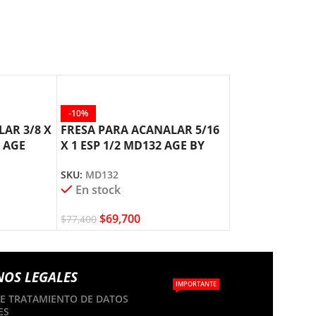
-10%
-10%
AR 3/8 X
FRESA PARA ACANALAR 5/16
FRESA PARA A
6 AGE
X 1 ESP 1/2 MD132 AGE BY
X 1 ESP 1/4 M
AMANA TOOL
AMANA TOOL
SKU:
MD132
SKU:
MD120
En stock
En stock
$
69,700
$
69,700
$
77,400
$
77,400
NOS LEGALES
IMPORTANTE
DE TRATAMIENTO DE DATOS
ES