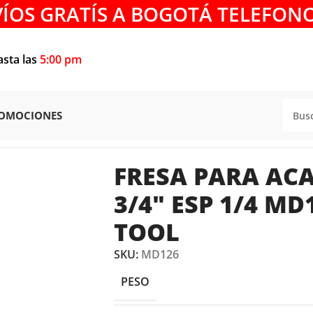
VÍOS GRATÍS A BOGOTÁ TELEFONO
asta las
5:00 pm
OMOCIONES
SA PARA ACANALAR 5/8″ x 3/4″ ESP 1/4 MD126 AGE AMA
FRESA PARA ACA
3/4″ ESP 1/4 M
TOOL
SKU:
MD126
PESO