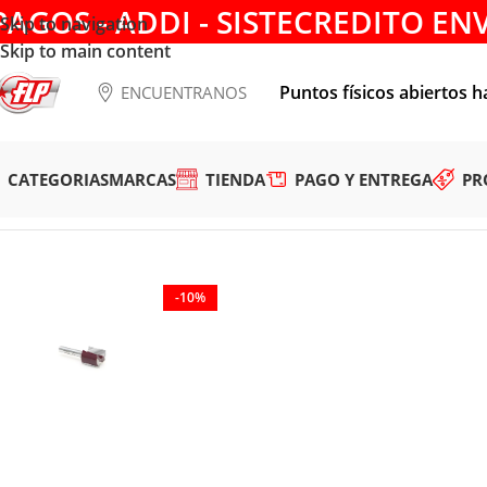
PAGOS - ADDI - SISTECREDITO EN
Skip to navigation
Skip to main content
Puntos físicos abiertos h
ENCUENTRANOS
CATEGORIAS
MARCAS
TIENDA
PAGO Y ENTREGA
PR
Tienda
/
HERRAMIENTAS DE CORTE
/
FRESAS
/
ACANALAR
/
FRE
-10%