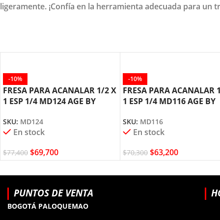
ligeramente. ¡Confía en la herramienta adecuada para un t
-10%
-10%
FRESA PARA ACANALAR 1/2 X
FRESA PARA ACANALAR 1
1 ESP 1/4 MD124 AGE BY
1 ESP 1/4 MD116 AGE BY
AMANA TOOL
AMANA TOOL
SKU:
MD124
SKU:
MD116
En stock
En stock
$
69,700
$
63,200
$
77,400
$
70,300
PUNTOS DE VENTA
H
BOGOTÁ PALOQUEMAO