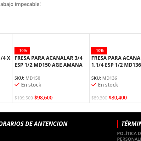
rabajo impecable!
-10%
-10%
/4 X
FRESA PARA ACANALAR 3/4
FRESA PARA ACANAL
ESP 1/2 MD150 AGE AMANA
1.1/4 ESP 1/2 MD13
TOOL
AMANA TOOL
SKU:
MD150
SKU:
MD136
En stock
En stock
$
98,600
$
80,400
$
109,500
$
89,300
ORARIOS DE ANTENCION
TÉRMI
POLÍTICA 
PERSONAL