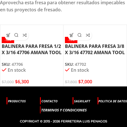
Aprovecha esta fresa para obtener resultados impecables
en tus proyectos de fresado.
-10%
-10%
BALINERA PARA FRESA 1/2
BALINERA PARA FRESA 3/8
X 3/16 47706 AMANA TOOL
X 3/16 47702 AMANA TOOL
SKU:
47706
SKU:
47702
En stock
En stock
$
6,300
$
7,000
$
7,000
$
7,800
PRODUCTOS
CONTACTO
SAGRILAFT
POLITICA DE DATOS
TERMINOS Y CONDICIONES
COPYRIGHT © 2015 - 2026 FERRETERIA LUIS PENAGOS