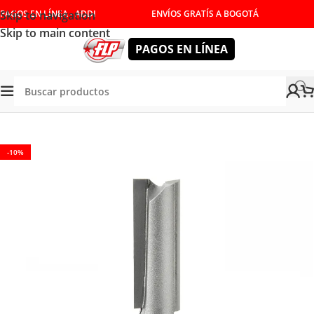
Skip to navigation
PAGOS EN LÍNEA - ADDI
ENVÍOS GRATÍS A BOGOTÁ
Skip to main content
PAGOS EN LÍNEA
Tienda
/
HERRAMIENTAS DE CORTE
/
FRESAS
/
ACANALAR
-10%