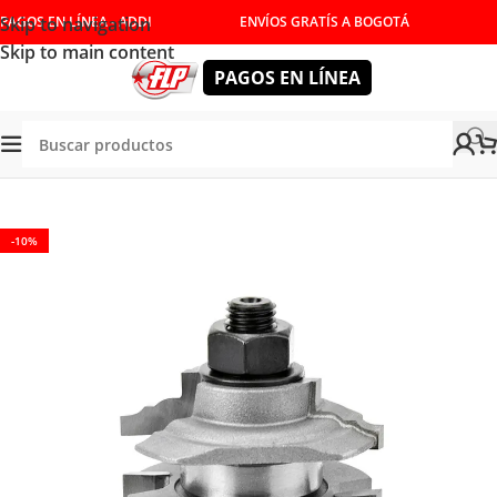
Skip to navigation
PAGOS EN LÍNEA - ADDI
ENVÍOS GRATÍS A BOGOTÁ
Skip to main content
PAGOS EN LÍNEA
Tienda
/
HERRAMIENTAS DE CORTE
/
FRESAS
/
MOLDURA
-10%