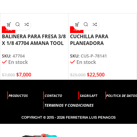
-10%
-10%
BALINERA PARA FRESA 3/8
CUCHILLA PARA
X 1/8 47704 AMANA TOOL
PLANEADORA
200X25X3MM CUS-P-78141
SKU:
47704
SKU:
CUS-P-78141
AMANA TOOL
En stock
En stock
$
7,000
$
22,500
$
7,800
$
25,000
PRODUCTOS
CONTACTO
SAGRILAFT
POLITICA DE DATOS
TERMINOS Y CONDICIONES
COPYRIGHT © 2015 - 2026 FERRETERIA LUIS PENAGOS