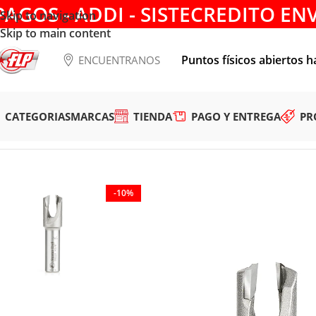
PAGOS - ADDI - SISTECREDITO EN
Skip to navigation
Skip to main content
Puntos físicos abiertos h
ENCUENTRANOS
CATEGORIAS
MARCAS
TIENDA
PAGO Y ENTREGA
PR
Tienda
/
HERRAMIENTAS DE CORTE
/
FRESAS
/
SACABOCADO
/
-10%