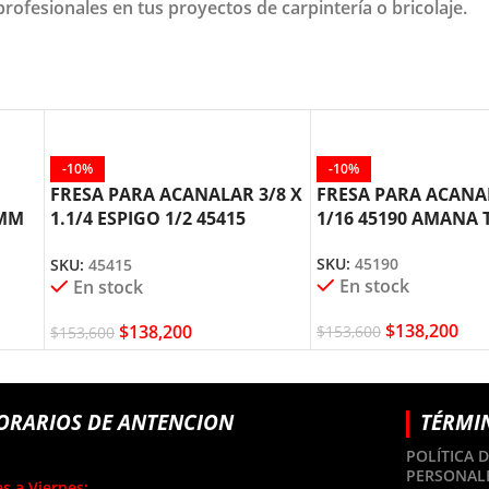
rofesionales en tus proyectos de carpintería o bricolaje.
-10%
-10%
FRESA PARA ACANALAR 3/8 X
FRESA PARA ACANA
3MM
1.1/4 ESPIGO 1/2 45415
1/16 45190 AMANA
OL
AMANA TOOL
SKU:
45190
SKU:
45415
En stock
En stock
$
138,200
$
138,200
$
153,600
$
153,600
ORARIOS DE ANTENCION
TÉRMI
POLÍTICA 
PERSONAL
s a Viernes: