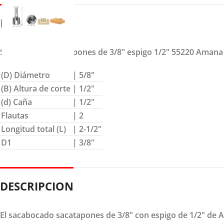
DETALLES
Sacabocado sacatapones de 3/8″ espigo 1/2″ 55220 Amana
(D) Diámetro
| 5/8″
(B) Altura de corte
| 1/2″
(d) Caña
| 1/2″
Flautas
| 2
Longitud total (L)
| 2-1/2″
D1
| 3/8″
DESCRIPCION
El sacabocado sacatapones de 3/8" con espigo de 1/2" de Am