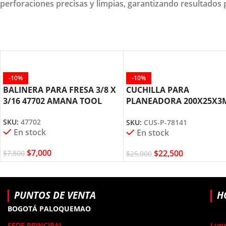
perforaciones precisas y limpias, garantizando resultados p
-10%
-10%
BALINERA PARA FRESA 3/8 X
CUCHILLA PARA
3/16 47702 AMANA TOOL
PLANEADORA 200X25X
CUS-P-78141 AMANA TO
SKU:
47702
SKU:
CUS-P-78141
En stock
En stock
$
7,000
$
22,500
$
7,800
$
25,000
PUNTOS DE VENTA
H
BOGOTÁ PALOQUEMAO
SEDE PRINCIPAL
Lune