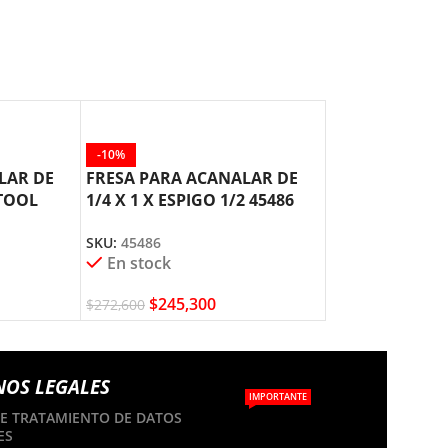
-10%
-10%
LAR DE
FRESA PARA ACANALAR DE
FRESA PARA A
 TOOL
1/4 X 1 X ESPIGO 1/2 45486
1/4 X 3/4 ESPI
AMANA TOOL
AMANA TOOL
SKU:
45486
SKU:
45408
En stock
En stock
$
245,300
$
116,8
$
272,600
$
129,800
NOS LEGALES
IMPORTANTE
DE TRATAMIENTO DE DATOS
ES