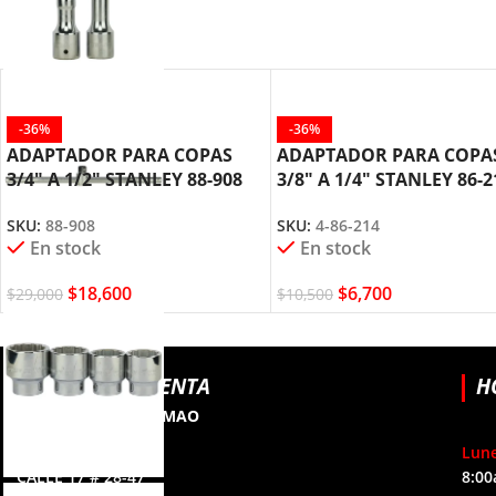
-36%
-36%
ADAPTADOR PARA COPAS
ADAPTADOR PARA COPA
3/4″ A 1/2″ STANLEY 88-908
3/8″ A 1/4″ STANLEY 86-2
SKU:
88-908
SKU:
4-86-214
En stock
En stock
$
18,600
$
6,700
$
29,000
$
10,500
PUNTOS DE VENTA
H
BOGOTÁ PALOQUEMAO
SEDE PRINCIPAL
Lune
CALLE 17 # 28-47
8:00