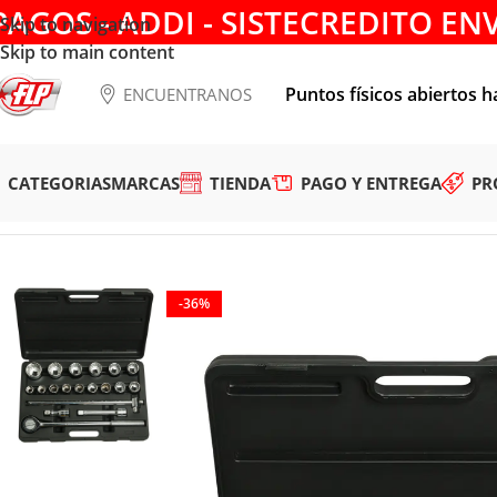
PAGOS - ADDI - SISTECREDITO EN
Skip to navigation
Skip to main content
Puntos físicos abiertos h
ENCUENTRANOS
CATEGORIAS
MARCAS
TIENDA
PAGO Y ENTREGA
PR
Tienda
/
HERRAMIENTAS MANUALES
/
COPAS Y RATCHET
/
JU
-36%