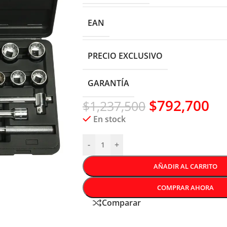
EAN
PRECIO EXCLUSIVO
GARANTÍA
$
792,700
$
1,237,500
En stock
-
+
AÑADIR AL CARRITO
COMPRAR AHORA
Comparar