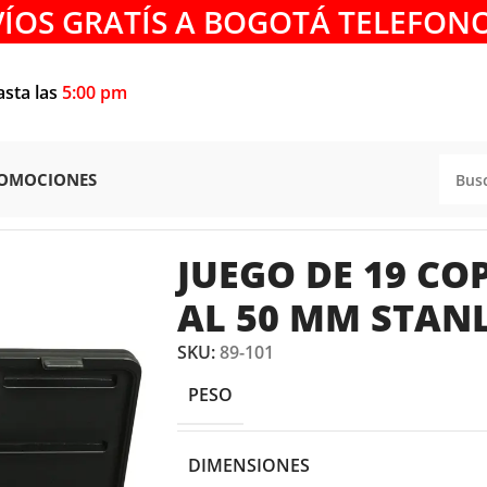
VÍOS GRATÍS A BOGOTÁ TELEFONO
asta las
5:00 pm
OMOCIONES
EGOS DE COPAS
/
JUEGO DE 19 COPAS 3/4″ DE 22 AL 50 MM
JUEGO DE 19 COP
AL 50 MM STANL
SKU:
89-101
PESO
DIMENSIONES