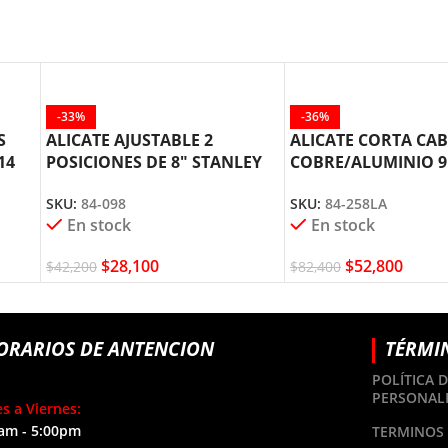
-33%
-36%
S
ALICATE AJUSTABLE 2
ALICATE CORTA CAB
14
POSICIONES DE 8″ STANLEY
COBRE/ALUMINIO 9
84-098
STANLEY 84-258
SKU:
84-098
SKU:
84-258LA
En stock
En stock
$
28,100
$
52,800
$
42,200
$
82,400
ORARIOS DE ANTENCION
TÉRMI
POLÍTICA 
PERSONAL
s a Viernes:
am - 5:00pm
TERMINOS 