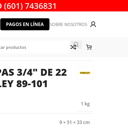
 (601) 7436831
PAGOS EN LÍNEA
SOBRE NOSOTROS
 STANLEY 89-101
AS 3/4″ DE 22
EY 89-101
1 kg
9 × 51 × 33 cm