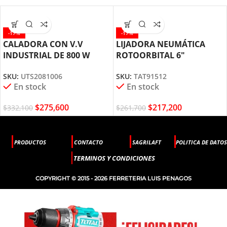
-17%
-17%
CALADORA CON V.V
LIJADORA NEUMÁTICA
INDUSTRIAL DE 800 W
ROTOORBITAL 6″
UTS2081006 TOTAL TOOLS
TAT91512 TOTAL TOOLS
SKU:
UTS2081006
SKU:
TAT91512
En stock
En stock
$
275,600
$
217,200
$
332,100
$
261,700
PRODUCTOS
CONTACTO
SAGRILAFT
POLITICA DE DATOS
TERMINOS Y CONDICIONES
COPYRIGHT © 2015 - 2026 FERRETERIA LUIS PENAGOS