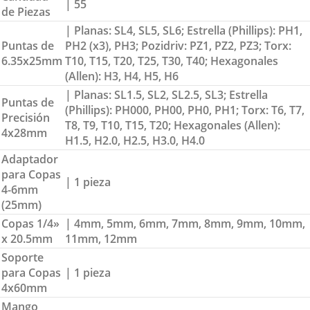
| 55
de Piezas
| Planas: SL4, SL5, SL6; Estrella (Phillips): PH1,
Puntas de
PH2 (x3), PH3; Pozidriv: PZ1, PZ2, PZ3; Torx:
6.35x25mm
T10, T15, T20, T25, T30, T40; Hexagonales
(Allen): H3, H4, H5, H6
| Planas: SL1.5, SL2, SL2.5, SL3; Estrella
Puntas de
(Phillips): PH000, PH00, PH0, PH1; Torx: T6, T7,
Precisión
T8, T9, T10, T15, T20; Hexagonales (Allen):
4x28mm
H1.5, H2.0, H2.5, H3.0, H4.0
Adaptador
para Copas
| 1 pieza
4-6mm
(25mm)
Copas 1/4»
| 4mm, 5mm, 6mm, 7mm, 8mm, 9mm, 10mm,
x 20.5mm
11mm, 12mm
Soporte
para Copas
| 1 pieza
4x60mm
Mango