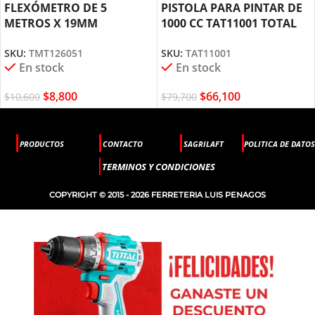
FLEXÓMETRO DE 5
PISTOLA PARA PINTAR DE
METROS X 19MM
1000 CC TAT11001 TOTAL
TMT126051 TOTAL TOOLS
TOOLS
SKU:
TMT126051
SKU:
TAT11001
En stock
En stock
$
8,800
$
66,100
$
10,600
$
79,700
PRODUCTOS
CONTACTO
SAGRILAFT
POLITICA DE DATOS
TERMINOS Y CONDICIONES
COPYRIGHT © 2015 - 2026 FERRETERIA LUIS PENAGOS