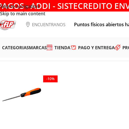
PAGOS - ADDI - SISTECREDITO EN
Skip to navigation
Skip to main content
Puntos físicos abiertos h
ENCUENTRANOS
CATEGORIAS
MARCAS
TIENDA
PAGO Y ENTREGA
PR
Tienda
/
HERRAMIENTAS MANUALES
/
CORTE Y DESBASTE
/
L
-10%