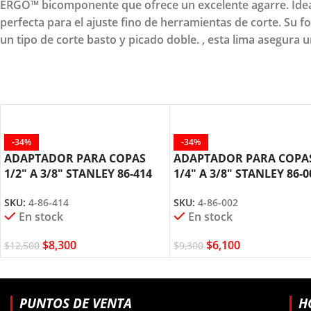
ERGO™ bicomponente que ofrece un excelente agarre. Ideal
perfecta para el ajuste fino de herramientas de corte. Su fo
un tipo de corte basto y picado doble. , esta lima asegura 
-34%
-34%
ADAPTADOR PARA COPAS
ADAPTADOR PARA COPA
1/2″ A 3/8″ STANLEY 86-414
1/4″ A 3/8″ STANLEY 86-0
SKU:
4-86-414
SKU:
4-86-002
En stock
En stock
$
8,300
$
6,100
$
12,500
$
9,300
PUNTOS DE VENTA
H