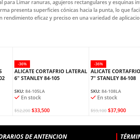
 para Limar ranuras, agujeros rectangulares y esquinas in
rma presenta superficies cónicas hacia la punta, lo que faci
un rendimiento eficaz y preciso en una variedad de aplicacio
-36%
-36%
S
ALICATE CORTAFRIO LATERAL
ALICATE CORTAFRI
02
6″ STANLEY 84-105
7″ STANLEY 84-108
SKU:
84-105LA
SKU:
84-108LA
En stock
En stock
$
33,500
$
37,900
$
52,200
$
59,100
ORARIOS DE ANTENCION
TÉRMI