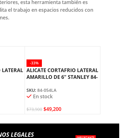
teriores, esta herramienta también es
lita el trabajo en espacios reducidos con
nes.
-33%
-36%
O LATERAL
ALICATE CORTAFRIO LATERAL
ALICATE CULT
AMARILLO DE 6″ STANLEY 84-
MANGO AISLAD
054
STANLEY 84-22
SKU:
84-054LA
SKU:
84-221LA
En stock
En stock
$
49,200
$
50,100
$
73,900
$
78,200
NOS LEGALES
IMPORTANTE