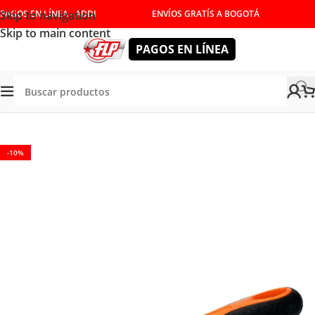
Skip to navigation
PAGOS EN LÍNEA - ADDI
ENVÍOS GRATÍS A BOGOTÁ
Skip to main content
PAGOS EN LÍNEA
Tienda
/
HERRAMIENTAS MANUALES
/
CORTE Y DESBASTE
-10%