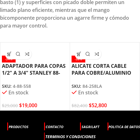
basto (1) y superficies con picado doble permiten un
limado plano eficiente, mientras que el mango
bicomponente proporciona un agarre firme y cómodo
para mayor control.
-34%
-36%
ADAPTADOR PARA COPAS
ALICATE CORTA CABLE
1/2″ A 3/4″ STANLEY 88-
PARA COBRE/ALUMINIO
558
9.1/2 STANLEY 84-258
SKU:
4-88-558
SKU:
84-258LA
En stock
En stock
$
19,000
$
52,800
$
29,000
$
82,400
PRODUCTOS
CONTACTO
SAGRILAFT
POLITICA DE DATOS
TERMINOS Y CONDICIONES