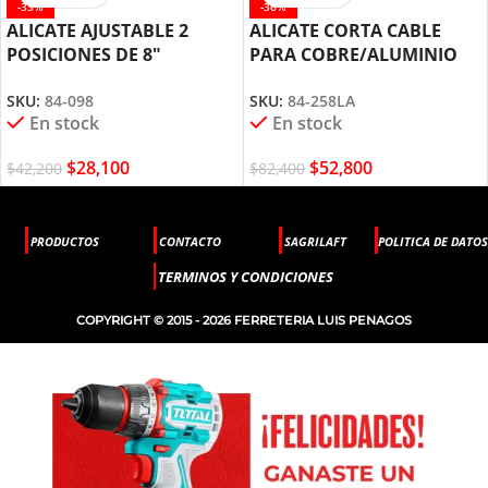
-33%
-36%
ALICATE AJUSTABLE 2
ALICATE CORTA CABLE
POSICIONES DE 8″
PARA COBRE/ALUMINIO
STANLEY 84-098
9.1/2 STANLEY 84-258
SKU:
84-098
SKU:
84-258LA
En stock
En stock
$
28,100
$
52,800
$
42,200
$
82,400
PRODUCTOS
CONTACTO
SAGRILAFT
POLITICA DE DATOS
TERMINOS Y CONDICIONES
COPYRIGHT © 2015 - 2026 FERRETERIA LUIS PENAGOS