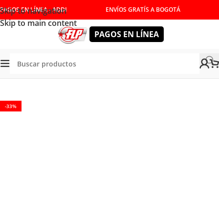
Skip to navigation
PAGOS EN LÍNEA - ADDI
ENVÍOS GRATÍS A BOGOTÁ
Skip to main content
PAGOS EN LÍNEA
da
/
HERRAMIENTAS MANUALES
/
LLAVES
/
LLAVES BOCA FIJA
-33%