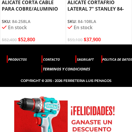
ALICATE CORTA CABLE
ALICATE CORTAFRIO
PARA COBRE/ALUMINIO
LATERAL 7″ STANLEY 84-
9.1/2 STANLEY 84-258
108
SKU:
84-258LA
SKU:
84-108LA
En stock
En stock
$
52,800
$
37,900
$
82,400
$
59,100
PRODUCTOS
CONTACTO
SAGRILAFT
POLITICA DE DATOS
TERMINOS Y CONDICIONES
COPYRIGHT © 2015 - 2026 FERRETERIA LUIS PENAGOS