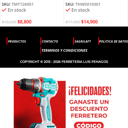
SKU:
TMT126051
SKU:
THWS010301
En stock
En stock
$
8,800
$
14,900
$
10,600
$
17,900
PRODUCTOS
CONTACTO
SAGRILAFT
POLITICA DE DATOS
TERMINOS Y CONDICIONES
COPYRIGHT © 2015 - 2026 FERRETERIA LUIS PENAGOS