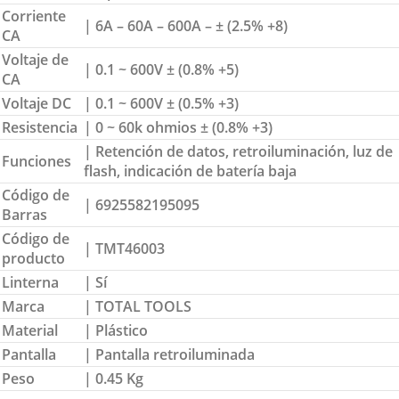
Corriente
| 6A – 60A – 600A – ± (2.5% +8)
CA
Voltaje de
| 0.1 ~ 600V ± (0.8% +5)
CA
Voltaje DC
| 0.1 ~ 600V ± (0.5% +3)
Resistencia
| 0 ~ 60k ohmios ± (0.8% +3)
| Retención de datos, retroiluminación, luz de
Funciones
flash, indicación de batería baja
Código de
| 6925582195095
Barras
Código de
| TMT46003
producto
Linterna
| Sí
Marca
| TOTAL TOOLS
Material
| Plástico
Pantalla
| Pantalla retroiluminada
Peso
| 0.45 Kg