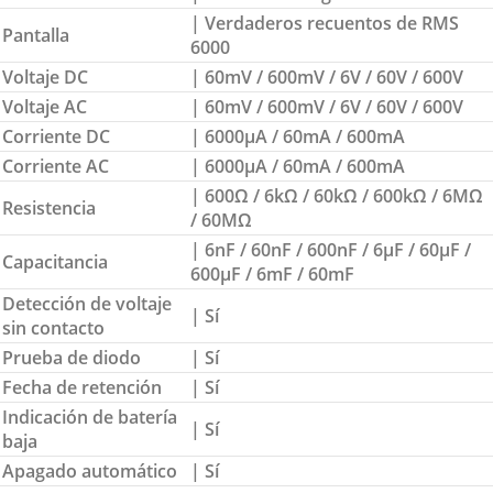
| Verdaderos recuentos de RMS
Pantalla
6000
Voltaje DC
| 60mV / 600mV / 6V / 60V / 600V
Voltaje AC
| 60mV / 600mV / 6V / 60V / 600V
Corriente DC
| 6000µA / 60mA / 600mA
Corriente AC
| 6000µA / 60mA / 600mA
| 600Ω / 6kΩ / 60kΩ / 600kΩ / 6MΩ
Resistencia
/ 60MΩ
| 6nF / 60nF / 600nF / 6µF / 60µF /
Capacitancia
600µF / 6mF / 60mF
Detección de voltaje
| Sí
sin contacto
Prueba de diodo
| Sí
Fecha de retención
| Sí
Indicación de batería
| Sí
baja
Apagado automático
| Sí