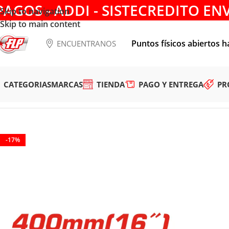
PAGOS - ADDI - SISTECREDITO EN
Skip to navigation
Skip to main content
Puntos físicos abiertos h
ENCUENTRANOS
CATEGORIAS
MARCAS
TIENDA
PAGO Y ENTREGA
PR
Tienda
/
HERRAMIENTAS MANUALES
/
PRENSAS
/
PRENSA RAP
-17%