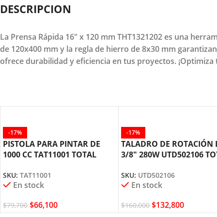
DESCRIPCION
La Prensa Rápida 16" x 120 mm THT1321202 es una herrami
de 120x400 mm y la regla de hierro de 8x30 mm garantizan 
ofrece durabilidad y eficiencia en tus proyectos. ¡Optimiza 
-17%
-17%
PISTOLA PARA PINTAR DE
TALADRO DE ROTACIÓN 
1000 CC TAT11001 TOTAL
3/8″ 280W UTD502106 TO
TOOLS
TOOLS
SKU:
TAT11001
SKU:
UTD502106
En stock
En stock
$
66,100
$
132,800
$
79,700
$
160,000