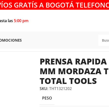
VÍOS GRATÍS A BOGOTÁ TELEFONO
asta las
5:00 pm
OMOCIONES
IDA DE 16″ X 120 MM MORDAZA THT1321202 TOTAL TOO
PRENSA RAPIDA 
MM MORDAZA T
TOTAL TOOLS
SKU:
THT1321202
PESO