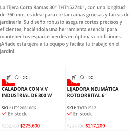
La Tijera Corta Ramas 30" THT1527401, con una longitud
de 760 mm, es ideal para cortar ramas gruesas y tareas de
jardinería. Su diseño robusto asegura cortes precisos y
eficientes, haciéndola una herramienta esencial para
mantener tus espacios verdes en óptimas condiciones.
¡Añade esta tijera a tu equipo y facilita tu trabajo en el
jardín!
-17%
-17%
CALADORA CON V.V
LIJADORA NEUMÁTICA
INDUSTRIAL DE 800 W
ROTOORBITAL 6″
UTS2081006 TOTAL TOOLS
TAT91512 TOTAL TOOLS
SKU:
UTS2081006
SKU:
TAT91512
En stock
En stock
$
275,600
$
217,200
$
332,100
$
261,700