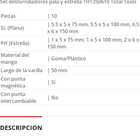
Set destornilladores pala y estrella THT250610 Total Tools
Piezas
| 10
| 5.5 x 5 x 75 mm, 5.5 x 5 x 100 mm, 6.5
SL (Plana)
x 6 x 150 mm
| 1 x 5 x 75 mm, 1 x 5 x 100 mm, 2 x 6 x
PH (Estrella)
150 mm
Material del
| Goma/Plástico
mango
Largo de la varilla
| 50 mm
Con punta
| Sí
magnética
Con punta
| No
intercambiable
DESCRIPCION