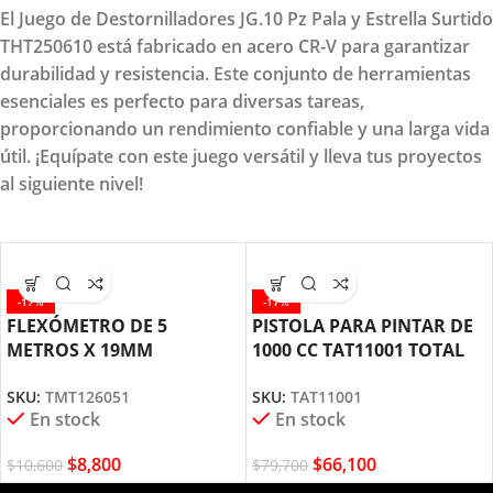
El Juego de Destornilladores JG.10 Pz Pala y Estrella Surtido
THT250610 está fabricado en acero CR-V para garantizar
durabilidad y resistencia. Este conjunto de herramientas
esenciales es perfecto para diversas tareas,
proporcionando un rendimiento confiable y una larga vida
útil. ¡Equípate con este juego versátil y lleva tus proyectos
al siguiente nivel!
-17%
-17%
FLEXÓMETRO DE 5
PISTOLA PARA PINTAR DE
METROS X 19MM
1000 CC TAT11001 TOTAL
TMT126051 TOTAL TOOLS
TOOLS
SKU:
TMT126051
SKU:
TAT11001
En stock
En stock
$
8,800
$
66,100
$
10,600
$
79,700