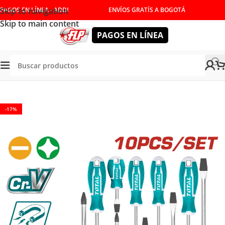
Skip to navigation
PAGOS EN LÍNEA - ADDI
ENVÍOS GRATÍS A BOGOTÁ
Skip to main content
PAGOS EN LÍNEA
TORNILLADORES Y LLAVES
/
JUEGO DE DESTORNILLADORES
-17%