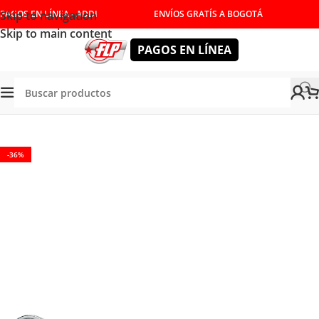
Skip to navigation
PAGOS EN LÍNEA - ADDI
ENVÍOS GRATÍS A BOGOTÁ
Skip to main content
PAGOS EN LÍNEA
a
/
HERRAMIENTAS MANUALES
/
COPAS Y RATCHET
/
RATCHET
-36%