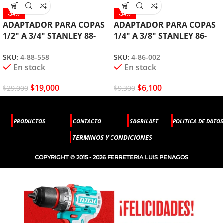
-34%
-34%
ADAPTADOR PARA COPAS
ADAPTADOR PARA COPAS
1/2″ A 3/4″ STANLEY 88-
1/4″ A 3/8″ STANLEY 86-
558
002
SKU:
4-88-558
SKU:
4-86-002
En stock
En stock
$
19,000
$
6,100
$
29,000
$
9,300
PRODUCTOS
CONTACTO
SAGRILAFT
POLITICA DE DATOS
TERMINOS Y CONDICIONES
COPYRIGHT © 2015 - 2026 FERRETERIA LUIS PENAGOS