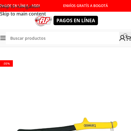
Skip to navigation
PAGOS EN LÍNEA - ADDI
ENVÍOS GRATÍS A BOGOTÁ
Skip to main content
PAGOS EN LÍNEA
Tienda
/
HERRAMIENTAS MANUALES
/
REMACHADORAS
-35%