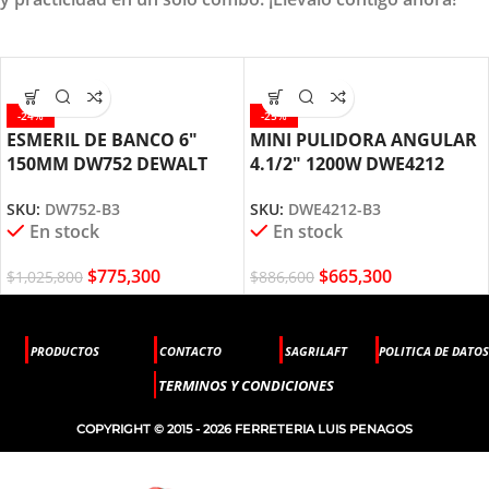
-24%
-25%
ESMERIL DE BANCO 6″
MINI PULIDORA ANGULAR
150MM DW752 DEWALT
4.1/2″ 1200W DWE4212
DEWALT
SKU:
DW752-B3
SKU:
DWE4212-B3
En stock
En stock
$
775,300
$
665,300
$
1,025,800
$
886,600
PRODUCTOS
CONTACTO
SAGRILAFT
POLITICA DE DATOS
TERMINOS Y CONDICIONES
COPYRIGHT © 2015 - 2026 FERRETERIA LUIS PENAGOS