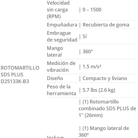
Velocidad
sin carga
| 0 – 1500
(RPM)
Empuñadura
| Recubierta de goma
Embrague
| Sí
de seguridad
Mango
| 360°
lateral
Medición de
| 1.5 m/s²
ROTOMARTILLO
vibración
SDS PLUS
Diseño
| Compacto y liviano
D25133K-B3
Peso de la
| 5.7 lbs (2.6 kg)
herramienta
| (1) Rotomartillo
combinado SDS PLUS de
1″ (26mm)
| (1) Mango lateral de
360º
Incluye