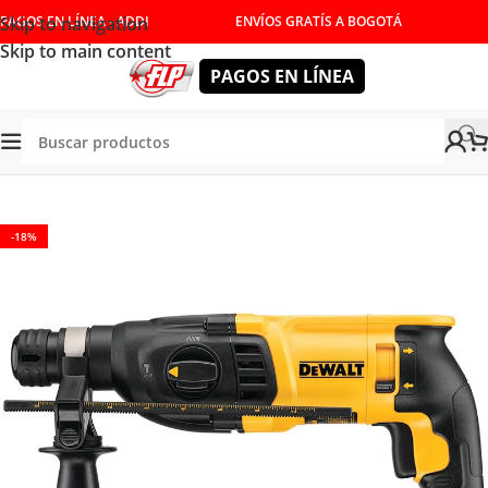
Skip to navigation
PAGOS EN LÍNEA - ADDI
ENVÍOS GRATÍS A BOGOTÁ
Skip to main content
PAGOS EN LÍNEA
Tienda
/
HERRAMIENTAS ELÉCTRICAS
/
COMBOS
-18%