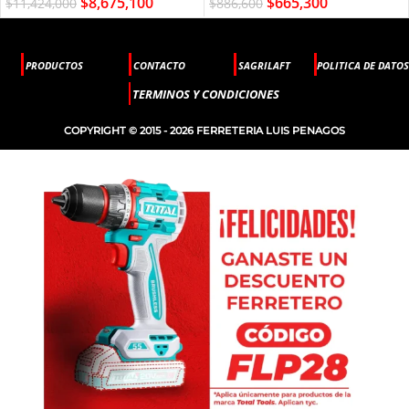
$
8,675,100
$
665,300
$
11,424,000
$
886,600
PRODUCTOS
CONTACTO
SAGRILAFT
POLITICA DE DATOS
TERMINOS Y CONDICIONES
COPYRIGHT © 2015 - 2026 FERRETERIA LUIS PENAGOS