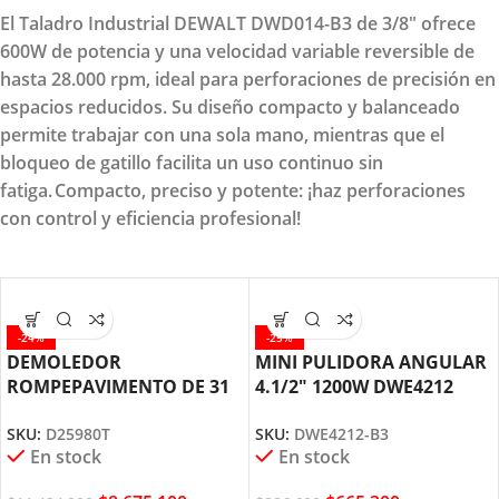
El Taladro Industrial DEWALT DWD014-B3 de 3/8" ofrece
600W de potencia y una velocidad variable reversible de
hasta 28.000 rpm, ideal para perforaciones de precisión en
espacios reducidos. Su diseño compacto y balanceado
permite trabajar con una sola mano, mientras que el
bloqueo de gatillo facilita un uso continuo sin
fatiga. Compacto, preciso y potente: ¡haz perforaciones
con control y eficiencia profesional!
-24%
-25%
DEMOLEDOR
MINI PULIDORA ANGULAR
ROMPEPAVIMENTO DE 31
4.1/2″ 1200W DWE4212
KILOS HEX 28MM D25980T
DEWALT
SKU:
D25980T
SKU:
DWE4212-B3
DEWALT
En stock
En stock