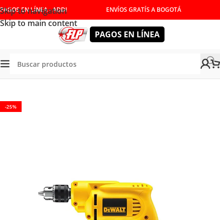
Skip to navigation
PAGOS EN LÍNEA - ADDI
ENVÍOS GRATÍS A BOGOTÁ
Skip to main content
PAGOS EN LÍNEA
Tienda
/
HERRAMIENTAS ELÉCTRICAS
/
TALADROS
-25%