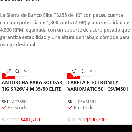
La Sierra de Banco Elite TS255 de 10" con patas, cuenta
con una potencia de 1,800 watts (2 HP) y una velocidad de
4,800 RPM; equipada con un soporte de acero pesado que
garantiza estabilidad y una altura de trabajo cómoda para
uso profesional.
-10%
-10%
ANTORCHA PARA SOLDAR
CARETA ELECTRÓNICA
TIG SR26V 4 M 35/50 ELITE
VARIOMATIC 501 CSVM501
AT3550
ELITE
SKU:
AT3550
SKU:
CSVM501
En stock
En stock
$
401,700
$
100,200
$
446,300
$
111,300