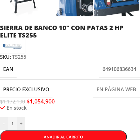
SIERRA DE BANCO 10″ CON PATAS 2 HP
ELITE TS255
SKU:
TS255
EAN
649106836634
PRECIO EXCLUSIVO
EN PÁGINA WEB
$
1,054,900
$
1,172,100
En stock
-
+
AÑADIR AL CARRITO