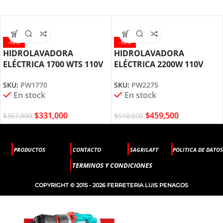
-10%
-10%
HIDROLAVADORA
HIDROLAVADORA
ELÉCTRICA 1700 WTS 110V
ELÉCTRICA 2200W 110V
PW1770 ELITE
PW2275 ELITE
SKU:
PW1770
SKU:
PW2275
En stock
En stock
$
331,000
$
459,500
$
367,800
$
510,600
PRODUCTOS
CONTACTO
SAGRILAFT
POLITICA DE DATOS
TERMINOS Y CONDICIONES
COPYRIGHT © 2015 - 2026 FERRETERIA LUIS PENAGOS