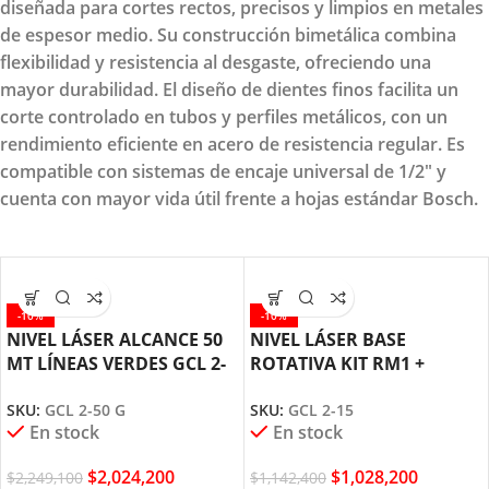
diseñada para cortes rectos, precisos y limpios en metales
de espesor medio. Su construcción bimetálica combina
flexibilidad y resistencia al desgaste, ofreciendo una
mayor durabilidad. El diseño de dientes finos facilita un
corte controlado en tubos y perfiles metálicos, con un
rendimiento eficiente en acero de resistencia regular. Es
compatible con sistemas de encaje universal de 1/2" y
cuenta con mayor vida útil frente a hojas estándar Bosch.
-10%
-10%
NIVEL LÁSER ALCANCE 50
NIVEL LÁSER BASE
MT LÍNEAS VERDES GCL 2-
ROTATIVA KIT RM1 +
50 G BOSCH
MALETIN GCL 2-15 BOSCH
SKU:
GCL 2-50 G
SKU:
GCL 2-15
En stock
En stock
$
2,024,200
$
1,028,200
$
2,249,100
$
1,142,400