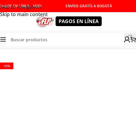
Skip to navigation
PAGOS EN LÍNEA - ADDI
ENVÍOS GRATÍS A BOGOTÁ
Skip to main content
PAGOS EN LÍNEA
ienda
/
ACCESORIOS
/
CONSUMIBLES
/
HERRAMIENTAS CORTE
-10%