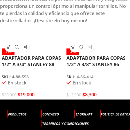
proporciona un control óptimo al manipular tornillos. No
te pierdas la calidad y eficiencia que ofrece este
destornillador. ¡Descúbrelo hoy mismo!
-34%
-34%
ADAPTADOR PARA COPAS
ADAPTADOR PARA COPAS
1/2″ A 3/4″ STANLEY 88-
1/2″ A 3/8″ STANLEY 86-
558
414
SKU:
4-88-558
SKU:
4-86-414
En stock
En stock
$
19,000
$
8,300
$
29,000
$
12,500
PRODUCTOS
CONTACTO
SAGRILAFT
POLITICA DE DATOS
TERMINOS Y CONDICIONES