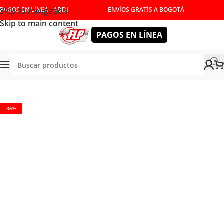
Skip to navigation
PAGOS EN LÍNEA - ADDI
ENVÍOS GRATÍS A BOGOTÁ
Skip to main content
PAGOS EN LÍNEA
NUALES
/
DESTORNILLADORES Y LLAVES
/
DESTORNILLADOR
-36%