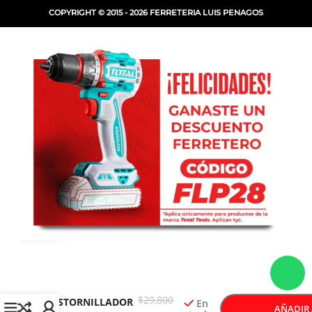
COPYRIGHT © 2015 - 2026 FERRETERIA LUIS PENAGOS
-
+
STANLEY 69-121
$
29,800
DESTORNILLADOR
En
AÑADIR 