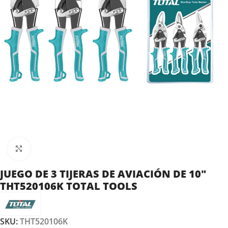
Clic para ampliar
JUEGO DE 3 TIJERAS DE AVIACIÓN DE 10″
THT520106K TOTAL TOOLS
SKU:
THT520106K