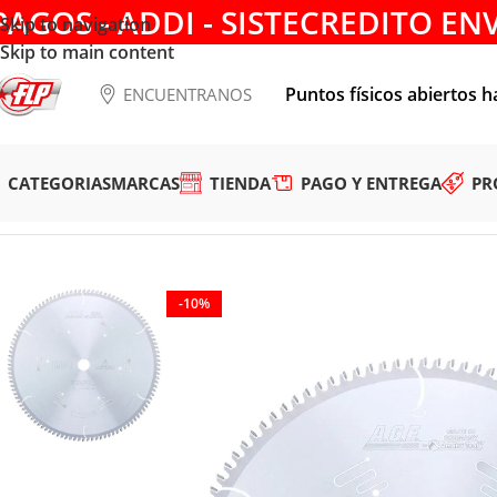
PAGOS - ADDI - SISTECREDITO EN
Skip to navigation
Skip to main content
Puntos físicos abiertos h
ENCUENTRANOS
CATEGORIAS
MARCAS
TIENDA
PAGO Y ENTREGA
PR
Tienda
/
HERRAMIENTAS DE CORTE
/
DISCOS PARA SIERRA
/
A
-10%