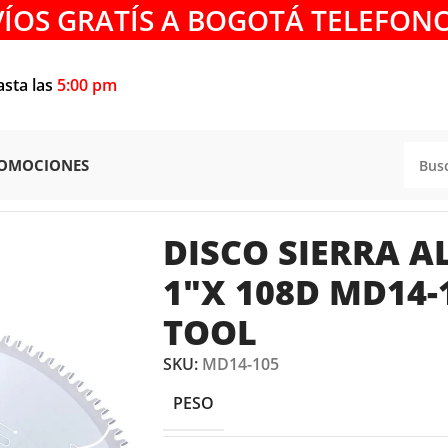
VÍOS GRATÍS A BOGOTÁ TELEFONO
asta las
5:00 pm
OMOCIONES
LUMINIO
/
DISCO SIERRA ALUMINIO 14″ x 1″x 108D MD14
DISCO SIERRA A
1″X 108D MD14
TOOL
SKU:
MD14-105
PESO