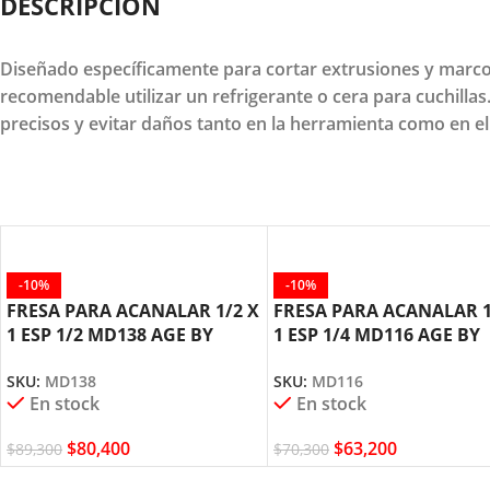
DESCRIPCION
Diseñado específicamente para cortar extrusiones y marco
recomendable utilizar un refrigerante o cera para cuchilla
precisos y evitar daños tanto en la herramienta como en el
-10%
-10%
FRESA PARA ACANALAR 1/2 X
FRESA PARA ACANALAR 1
1 ESP 1/2 MD138 AGE BY
1 ESP 1/4 MD116 AGE BY
AMANA TOOL
AMANA TOOL
SKU:
MD138
SKU:
MD116
En stock
En stock
$
80,400
$
63,200
$
89,300
$
70,300