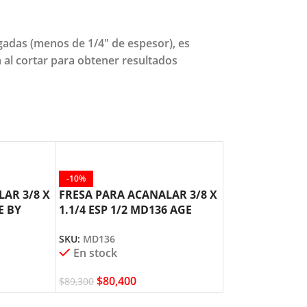
gadas (menos de 1/4" de espesor), es
a al cortar para obtener resultados
-10%
-10%
AR 3/8 X
FRESA PARA ACANALAR 3/8 X
FRESA PARA A
E BY
1.1/4 ESP 1/2 MD136 AGE
X 1 ESP 1/2 M
AMANA TOOL
AMANA TOOL
SKU:
MD136
SKU:
MD132
En stock
En stock
$
80,400
$
69,700
$
89,300
$
77,400