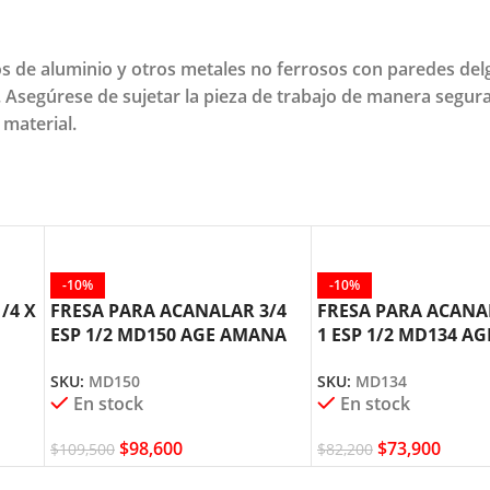
s de aluminio y otros metales no ferrosos con paredes del
s. Asegúrese de sujetar la pieza de trabajo de manera segur
 material.
-10%
-10%
/4 X
FRESA PARA ACANALAR 3/4
FRESA PARA ACANAL
ESP 1/2 MD150 AGE AMANA
1 ESP 1/2 MD134 AG
TOOL
AMANA TOOL
SKU:
MD150
SKU:
MD134
En stock
En stock
$
98,600
$
73,900
$
109,500
$
82,200