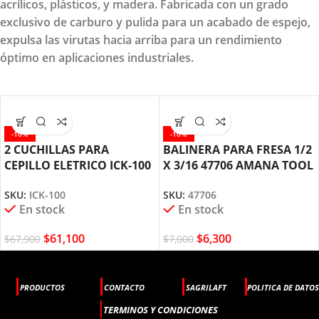
acrílicos, plásticos, y madera. Fabricada con un grado
exclusivo de carburo y pulida para un acabado de espejo,
expulsa las virutas hacia arriba para un rendimiento
óptimo en aplicaciones industriales.
-10%
-10%
2 CUCHILLAS PARA
BALINERA PARA FRESA 1/2
CEPILLO ELETRICO ICK-100
X 3/16 47706 AMANA TOOL
AMANA TOOL
SKU:
47706
SKU:
ICK-100
En stock
En stock
$
6,300
$
61,100
$
7,000
$
67,900
PRODUCTOS
CONTACTO
SAGRILAFT
POLITICA DE DATOS
TERMINOS Y CONDICIONES