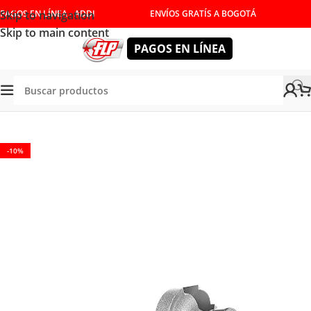
Skip to navigation
PAGOS EN LÍNEA - ADDI
ENVÍOS GRATÍS A BOGOTÁ
Skip to main content
PAGOS EN LÍNEA
Tienda
/
HERRAMIENTAS DE CORTE
/
FRESAS
/
MOLDURA
-10%