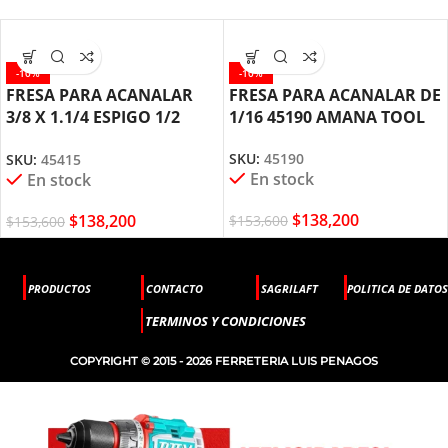
-10%
-10%
FRESA PARA ACANALAR
FRESA PARA ACANALAR DE
3/8 X 1.1/4 ESPIGO 1/2
1/16 45190 AMANA TOOL
45415 AMANA TOOL
SKU:
45190
SKU:
45415
En stock
En stock
$
138,200
$
138,200
$
153,600
$
153,600
PRODUCTOS
CONTACTO
SAGRILAFT
POLITICA DE DATOS
TERMINOS Y CONDICIONES
COPYRIGHT © 2015 - 2026 FERRETERIA LUIS PENAGOS