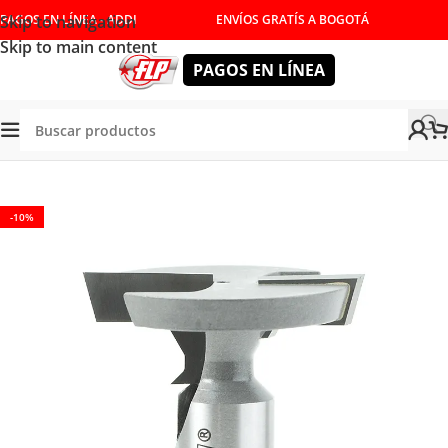
Skip to navigation
PAGOS EN LÍNEA - ADDI
ENVÍOS GRATÍS A BOGOTÁ
Skip to main content
PAGOS EN LÍNEA
Tienda
/
HERRAMIENTAS DE CORTE
/
FRESAS
/
RANURAR
-10%