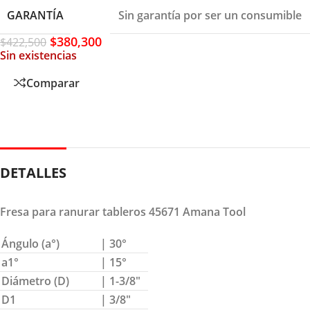
GARANTÍA
Sin garantía por ser un consumible
$
380,300
$
422,500
Sin existencias
Comparar
DETALLES
Fresa para ranurar tableros 45671 Amana Tool
Ángulo (a°)
| 30°
a1°
| 15°
Diámetro (D)
| 1-3/8″
D1
| 3/8″