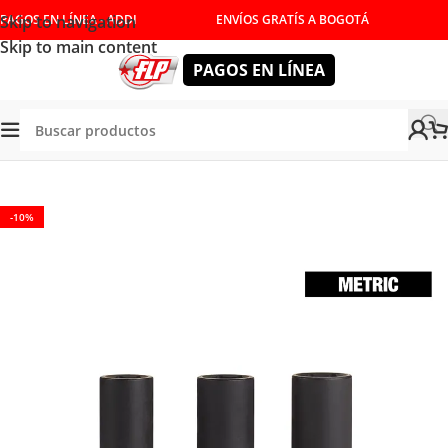
Skip to navigation
PAGOS EN LÍNEA - ADDI
ENVÍOS GRATÍS A BOGOTÁ
Skip to main content
PAGOS EN LÍNEA
Tienda
/
HERRAMIENTAS MANUALES
/
COPAS Y RATCHET
-10%