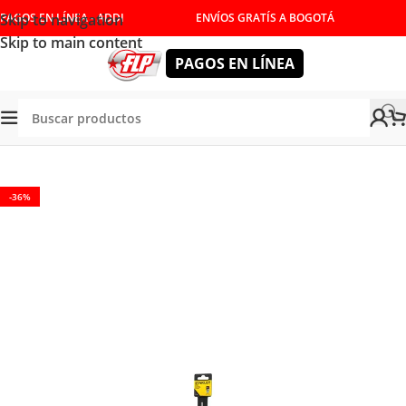
Skip to navigation
PAGOS EN LÍNEA - ADDI
ENVÍOS GRATÍS A BOGOTÁ
Skip to main content
PAGOS EN LÍNEA
NUALES
/
DESTORNILLADORES Y LLAVES
/
DESTORNILLADOR
-36%