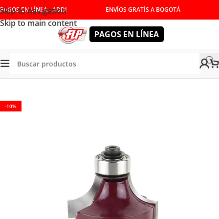
Skip to navigation
PAGOS EN LÍNEA - ADDI
ENVÍOS GRATÍS A BOGOTÁ
Skip to main content
PAGOS EN LÍNEA
Tienda
/
HERRAMIENTAS DE CORTE
/
FRESAS
/
BOCELAR
-10%