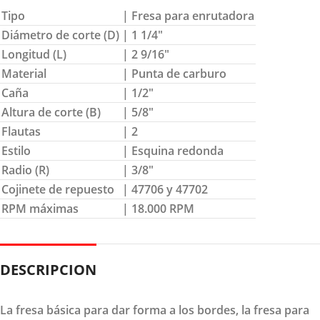
Tipo
| Fresa para enrutadora
Diámetro de corte (D)
| 1 1/4″
Longitud (L)
| 2 9/16″
Material
| Punta de carburo
Caña
| 1/2″
Altura de corte (B)
| 5/8″
Flautas
| 2
Estilo
| Esquina redonda
Radio (R)
| 3/8″
Cojinete de repuesto
| 47706 y 47702
RPM máximas
| 18.000 RPM
DESCRIPCION
La fresa básica para dar forma a los bordes, la fresa para