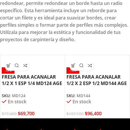
redondear, permite redondear un borde hasta un radio
específico. Esta herramienta incluye un reborde para
cortar un filete y es ideal para suavizar bordes, crear
perfiles simples o formar parte de perfiles más complejos.
Utilízala para mejorar la estética y funcionalidad de tus
proyectos de carpintería y diseño.
-10%
-10%
FRESA PARA ACANALAR
FRESA PARA ACANALAR
1/2 X 1 ESP 1/4 MD124 AGE
1/2 X 2 ESP 1/2 MD144 AGE
BY AMANA TOOL
BY AMANA TOOL
SKU:
MD124
SKU:
MD144
En stock
En stock
$
69,700
$
96,400
$
77,400
$
107,100