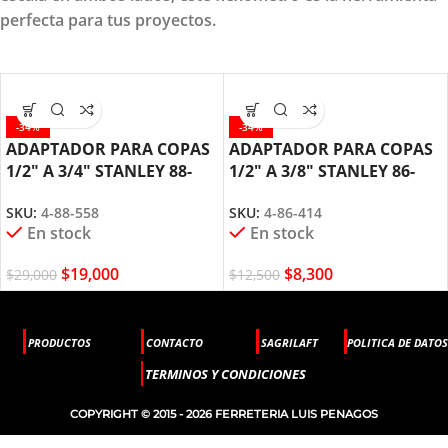
perfecta para tus proyectos.
-34%
-34%
ADAPTADOR PARA COPAS
ADAPTADOR PARA COPAS
1/2″ A 3/4″ STANLEY 88-
1/2″ A 3/8″ STANLEY 86-
558
414
SKU:
4-88-558
SKU:
4-86-414
En stock
En stock
$
19,000
$
8,300
$
29,000
$
12,500
PRODUCTOS
CONTACTO
SAGRILAFT
POLITICA DE DATOS
TERMINOS Y CONDICIONES
COPYRIGHT © 2015 - 2026 FERRETERIA LUIS PENAGOS