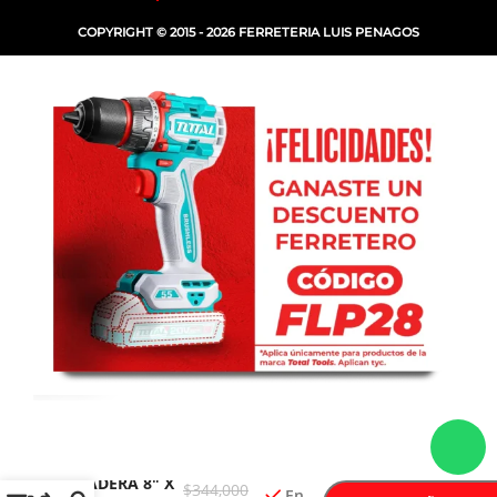
COPYRIGHT © 2015 - 2026 FERRETERIA LUIS PENAGOS
DISCO
-
+
SIERRA PARA
MADERA 8″ X
$
344,000
En