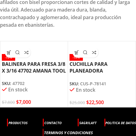
afilados con bisel proporcionan cortes de calidad y larga
vida útil. Adecuado para madera dura, blanda,
contrachapado y aglomerado, ideal para producción
pesada en ebanisterías.
-10%
-10%
BALINERA PARA FRESA 3/8
CUCHILLA PARA
X 3/16 47702 AMANA TOOL
PLANEADORA
200X25X3MM CUS-P-78141
SKU:
47702
SKU:
CUS-P-78141
AMANA TOOL
En stock
En stock
$
7,000
$
22,500
$
7,800
$
25,000
PRODUCTOS
CONTACTO
SAGRILAFT
POLITICA DE DATOS
TERMINOS Y CONDICIONES