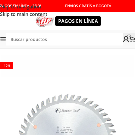
Skip to navigation
PAGOS EN LÍNEA - ADDI
ENVÍOS GRATÍS A BOGOTÁ
Skip to main content
PAGOS EN LÍNEA
/
HERRAMIENTAS DE CORTE
/
DISCOS PARA SIERRA
/
MADERA
-10%