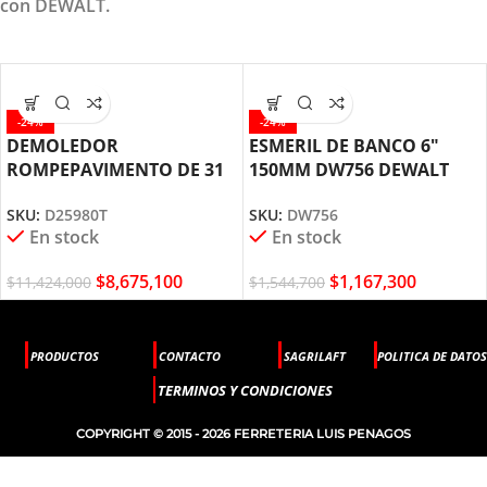
con DEWALT.
-24%
-24%
DEMOLEDOR
ESMERIL DE BANCO 6″
ROMPEPAVIMENTO DE 31
150MM DW756 DEWALT
KILOS HEX 28MM D25980T
SKU:
DW756
SKU:
D25980T
DEWALT
En stock
En stock
$
1,167,300
$
8,675,100
$
1,544,700
$
11,424,000
PRODUCTOS
CONTACTO
SAGRILAFT
POLITICA DE DATOS
TERMINOS Y CONDICIONES
COPYRIGHT © 2015 - 2026 FERRETERIA LUIS PENAGOS