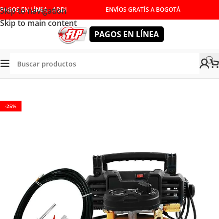
Skip to navigation
PAGOS EN LÍNEA - ADDI
ENVÍOS GRATÍS A BOGOTÁ
Skip to main content
PAGOS EN LÍNEA
Tienda
/
HERRAMIENTAS ELÉCTRICAS
/
COMPRESORES
-25%